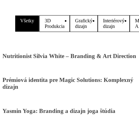
Všetky
3D
Grafický
Interiérový
M
Produkcia
dizajn
dizajn
A
Nutritionist Silvia White – Branding & Art Direction
Prémiová identita pre Magic Solutions: Komplexný
dizajn
Yasmin Yoga: Branding a dizajn joga štúdia