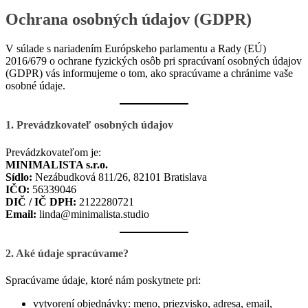
Ochrana osobných údajov (GDPR)
V súlade s nariadením Európskeho parlamentu a Rady (EÚ)
2016/679 o ochrane fyzických osôb pri spracúvaní osobných údajov
(GDPR) vás informujeme o tom, ako spracúvame a chránime vaše
osobné údaje.
1. Prevádzkovateľ osobných údajov
Prevádzkovateľom je:
MINIMALISTA s.r.o.
Sídlo:
Nezábudková 811/26, 82101 Bratislava
IČO:
56339046
DIČ / IČ DPH:
2122280721
Email:
linda@minimalista.s
tudio
2. Aké údaje spracúvame?
Spracúvame údaje, ktoré nám poskytnete pri:
vytvorení objednávky: meno, priezvisko, adresa, email,