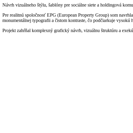
Návrh vizuálneho štýlu, šablóny pre sociálne siete a holdingová komu
Pre realitnú spoločnosť EPG (European Property Group) som navrhla uc
monumentálnej typografii a čistom kontraste, čo podčiarkuje vysokú 
Projekt zahŕňal komplexný grafický návrh, vizuálnu štruktúru a exek