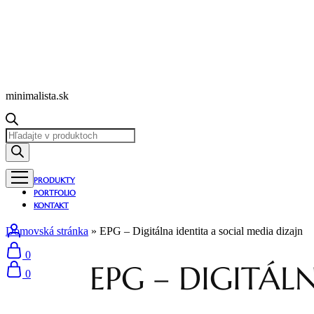
minimalista.sk
Products
search
PRODUKTY
PORTFOLIO
KONTAKT
Domovská stránka
»
EPG – Digitálna identita a social media dizajn
0
EPG – DIGITÁL
0