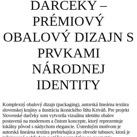
DARČEKY –
PRÉMIOVÝ
OBALOVÝ DIZAJN S
PRVKAMI
NÁRODNEJ
IDENTITY
Komplexný obalový dizajn (packaging), autorská lineárna textúra
slovenskej krajiny a ilustrácia ikonického štítu Kriváň. Pre projekt
Slovenské darčeky som vytvorila vizuálnu identitu obalov
postavenú na modernom a čistom koncepte, ktorý reprezentuje
lokálny pôvod s nádychom elegancie. Ústredným motívom je
autorská lineárna textúra prebiehajúca po obvode tubusov, ktorá je