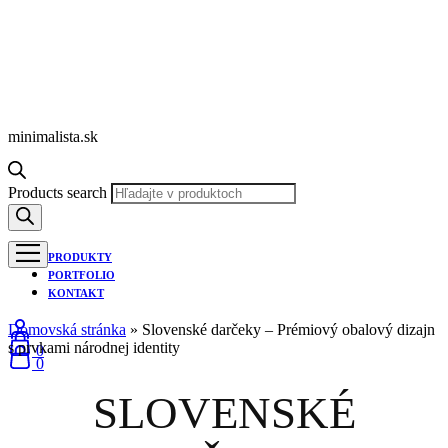
minimalista.sk
Products search
PRODUKTY
PORTFOLIO
KONTAKT
Domovská stránka
»
Slovenské darčeky – Prémiový obalový dizajn
s prvkami národnej identity
0
0
SLOVENSKÉ