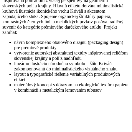
inšpirovaná pohľadom z vtáčej perspektívy na geometriu
slovenských polí a krajiny. Hlavnú etiketu dotvára minimalistická
kruhová ilustrácia ikonického vrchu Kriváň s akcentom
zapadajúceho slnka. Spojenie organickej štruktúry papiera,
kontrastných čiernych línií a metalických prvkov posúva tradičný
suvenír do kategórie prémiového darčekového artiklu. Projekt
zahŕňal:
návrh komplexného obalového dizajnu (packaging design)
pre prémiové produkty
vytvorenie autorskej abstraktnej textúry inšpirovanej reliéfom
slovenskej krajiny a polí z nadhľadu
lineárnu ilustráciu národného symbolu – štítu Kriváň –
zakomponovanú do minimalistického vizuálneho znaku
layout a typografické riešenie variabilných produktových
etikiet
materiálový koncept s dôrazom na ekologickú textúru papiera
v kombinácii s metalickým lemovaním tubusov