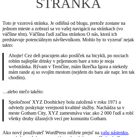
STRÁNKA
Toto je vzorová stránka. Je odlišná od blogu, pretože zostane na
jednom mieste a zobrazí sa vo vašej navigácii na stránkach (vo
väčšine tém). Väčšina ľudí začína stránkou O nás, ktorá ich
predstavuje potenciálnym návštevníkom. Mohlo by to vyzerať nejak
takto:
Ahojte! Cez deň pracujem ako poslíček na bicykli, po nociach
robím najlepšie drinky v príjemnom bare a toto je moja
webstránka. Bývam v Trenčíne, mám škrečka Igora a niekedy
mám rande aj so svojím mestom (nejdem do baru ale napr. len tak
chodím).
…alebo niečo takéto:
Spoločnosť XYZ Doohickey bola založená v roku 1971 a
odvtedy poskytuje verejnosti kvalitné služby. Nachádza sa v
meste Gotham City, XYZ zamestnáva viac ako 2 000 ľudí a robí
všetky druhy úžasných vecí pre komunitu Gotham.
Ako nový používateľ WordPress môžete prejsť na
vašu nástenku
,